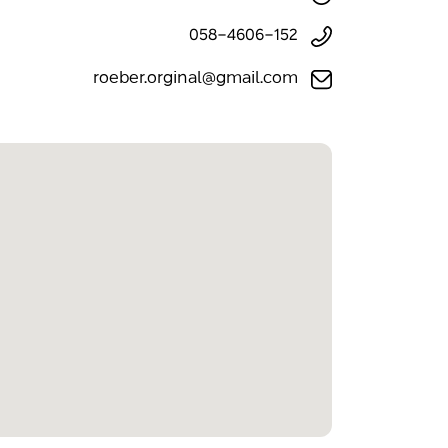
058-4606-152
roeber.orginal@gmail.com