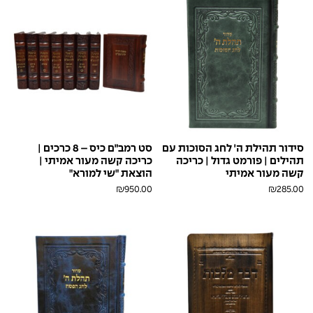
סידור תהילת ה׳ לחג הסוכות עם
סט רמב״ם כיס – 8 כרכים |
תהילים | פורמט גדול | כריכה
כריכה קשה מעור אמיתי |
קשה מעור אמיתי
הוצאת "שי למורא"
₪
950.00
₪
285.00
חום
ירוק
כחול
קאמל
חום
בראש
פולאפ
פולאפ
פולאפ
בראש