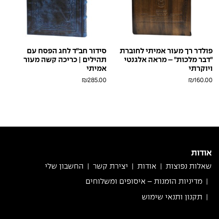
פולדר רך מעור אמיתי לחוברת
סידור חב״ד לחג הפסח עם
"דבר מלכות" – מראה אלגנטי
תהילים | כריכה קשה מעור
ויוקרתי
אמיתי
₪
285.00
₪
160.00
בורדו
בורדו
ברונזה
ורוד
ורוד
חום
חום
טורקיז
ורוד
ורוד
חום
חום
ירוק
כחול
קאמל
בראש
פולאפ
בייבי
עתיק
בראש
פולאפ
בייבי
עתיק
בראש
פולאפ
פולאפ
פולאפ
פולאפ
טורקיז
ירוק
כחול
כחול
לבן
כחול-אפור
סגול
קאמל
מטאלי
פולאפ
גוט
פולאפ
גוט
פולאפ
שחור
תכלת
ורוד
בייבי
פוקסיה
אודות
שאלות נפוצות
אודות
יצירת קשר
החשבון שלי
מדיניות הזמנות – איסופים ומשלוחים
תקנון ותנאי שימוש