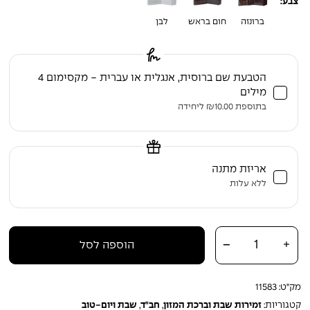
צבע:
ברונזה
חום בראש
לבן
הטבעת שם ברוסית, אנגלית או עברית - מקסימום 4
מילים
בתוספת
10.00
₪
ליחידה
אריזת מתנה
ללא עלות
כמות של סט זמירות שבת וברכת המזון – נוסח חב"ד | 8 חוברות מהודרות
-
+
הוספה לסל
בקופסה יוקרתית
מק"ט:
11583
קטגוריות:
זמירות שבת וברכת המזון
,
חב"ד
,
שבת ויום-טוב