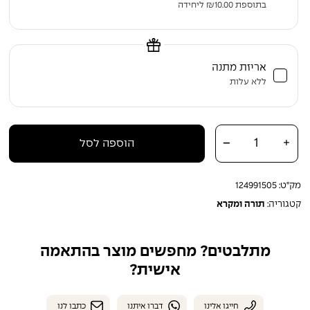
בתוספת
10.00
₪
ליחידה
אריזת מתנה
ללא עלות
כמות של סט מקראות גדולות מעור אמיתי
-
+
הוספה לסל
מק"ט:
124991505
קטגוריה:
תורה ומקרא
מתלבטים? מחפשים מוצר בהתאמה
אישית?
חייגו אלינו
דברו איתנו
כתבו לנו