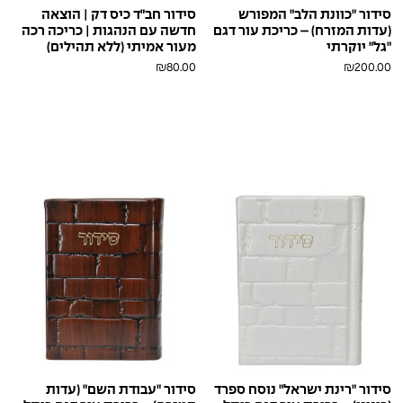
סידור "כוונת הלב" המפורש
סידור חב״ד כיס דק | הוצאה
(עדות המזרח) – כריכת עור דגם
חדשה עם הנהגות | כריכה רכה
"גל" יוקרתי
מעור אמיתי (ללא תהילים)
₪
80.00
₪
200.00
חום
כחול
לבן
קאמל
אופווייט
אפור
בורדו
בורדו
ברונזה
ורוד
ורוד
חום
בראש
פולאפ
פולאפ
פולאפ
בראש
פולאפ
בייבי
עתיק
בראש
חום
חציל
טורקיז
טורקיז
ירוק
כחול
כחול
כחול
פולאפ
מטאלי
מטאלי
פולאפ
גוט
נובוק
פולאפ
כסף
כחול-אפור
לבן
סגול
סגול
קאמל
רוז
שחור
מטאלי
גוט
פולאפ
גולד
תכלת
ורוד
בייבי
פוקסיה
סידור "רינת ישראל" נוסח ספרד
סידור "עבודת השם" (עדות