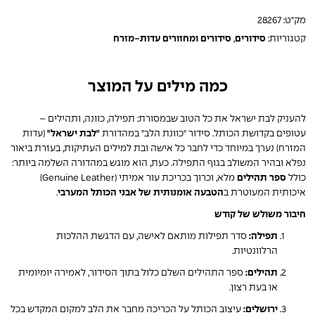
מק"ט:
28267
קטגוריות:
סידורים
,
סידורים ומחזורים עדות-מזרח
כמה מילים על המוצר
להעניק לבת ישראל את כל הטוב שבמסורת: תפילה, כוונה, ותהילים –
עטופים בקדושת הכותל. סידור "כוונת הלב" במהדורת
"לבת ישראל"
(עדות
המזרח) נערך במיוחד כדי לחבר כל אישה ובת למילים העתיקות, בעזרת ביאור
נפלא ובהיר המשולב בגוף התפילה. כעת, הוא מוגש במהדורה השלמה ביותר:
כולל
ספר תהילים
מלא, וכרוך בכריכת עור אמיתי (Genuine Leather)
איכותית המעוטרת ב
הטבעה אומנותית של אבני הכותל המערבי
.
חיבור משולש של קודש
תפילה:
סדר תפילות מותאם לאישה, עם הדגשת ההלכות
הרלוונטיות.
תהילים:
ספר התהילים השלם כלול בתוך הסידור, לאמירה יומיומית
או בעת רצון.
ירושלים:
עיצוב הכותל על הכריכה מחבר את הלב למקום המקדש בכל