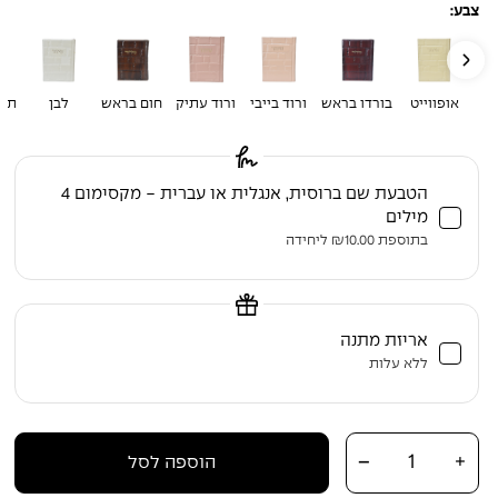
צבע:
אופווייט
בורדו בראש
ורוד בייבי
ורוד עתיק
חום בראש
לבן
תכל
הטבעת שם ברוסית, אנגלית או עברית - מקסימום 4
מילים
בתוספת
10.00
₪
ליחידה
אריזת מתנה
ללא עלות
כמות של סידור "כוונת הלב" לבת ישראל (עדות המזרח) – כולל תהילים |
-
+
הוספה לסל
כריכת עור דגם כותל