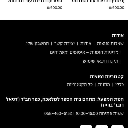
(בינוני) – כריכת עור דגם כותל
המזרח) – כריכת עור דגם כותל
₪
200.00
₪
200.00
חום
לבן
חום
לבן
בראש
בראש
אודות
שאלות נפוצות
אודות
יצירת קשר
החשבון שלי
מדיניות הזמנות – איסופים ומשלוחים
תקנון ותנאי שימוש
קטגוריות נפוצות
כללי
מתנות
כל הקטגוריות
חנות המפעל: מתחם בית הספר למלאכה, כפר חב"ד ('דניאל
רובר' בווייז)
שעות פתיחה 10:00-16:00 | 058-460-6152