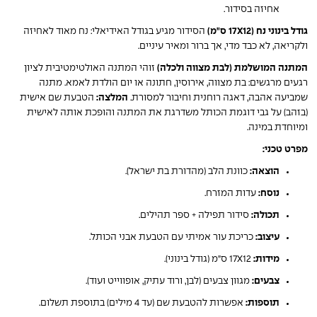
אחיזה בסידור.
גודל בינוני נח (17X12 ס"מ)
הסידור מגיע בגודל האידיאלי: נח מאוד לאחיזה
ולקריאה, לא כבד מדי, אך ברור ומאיר עיניים.
המתנה המושלמת (לבת מצווה ולכלה)
זוהי המתנה האולטימטיבית לציון
רגעים מרגשים: בת מצווה, אירוסין, חתונה או יום הולדת לאמא. מתנה
שמביעה אהבה, דאגה רוחנית וחיבור למסורת.
המלצה:
הטבעת שם אישית
(בזהב) על גבי דוגמת הכותל משדרגת את המתנה והופכת אותה לאישית
ומיוחדת במינה.
מפרט טכני:
הוצאה:
כוונת הלב (מהדורת בת ישראל).
נוסח:
עדות המזרח.
תכולה:
סידור תפילה + ספר תהילים.
עיצוב:
כריכת עור אמיתי עם הטבעת אבני הכותל.
מידות:
17X12 ס"מ (גודל בינוני).
צבעים:
מגוון צבעים (לבן, ורוד עתיק, אופווייט ועוד).
תוספות:
אפשרות להטבעת שם (עד 4 מילים) בתוספת תשלום.