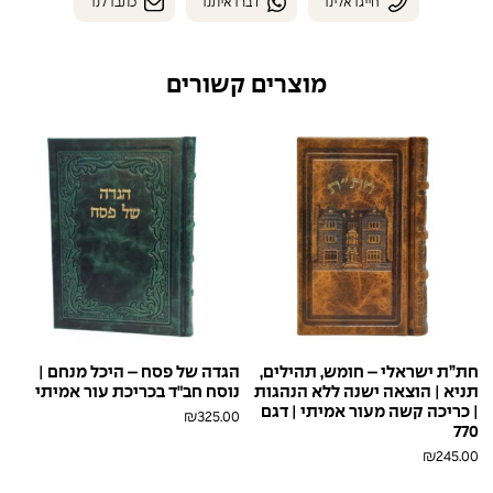
חייגו אלינו
דברו איתנו
כתבו לנו
מוצרים קשורים
חת”ת ישראלי – חומש, תהילים,
הגדה של פסח – היכל מנחם |
תניא | הוצאה ישנה ללא הנהגות
נוסח חב"ד בכריכת עור אמיתי
| כריכה קשה מעור אמיתי | דגם
₪
325.00
770
אופווייט
אפור
בורדו
בורדו
ברונזה
ורוד
ורוד
חום
₪
245.00
פולאפ
בראש
פולאפ
בייבי
עתיק
בראש
חום
חציל
טורקיז
ירוק
כחול
לבן
כחול-אפור
סגול
אופווייט
אפרסק
בורדו
בורדו
ברונזה
ורוד
ורוד
חום