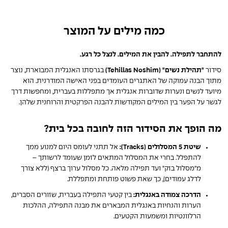
כמה מילים על המוצר
להתחבר לתפילה. להבין את המילים. לנצל כל רגע.
סידור
"תהילת נשים" (Tehillas Noshim)
בגרסתו האנגלית המבוארת, נוצר
מתוך הבנה עמוקה של האתגרים העומדים בפני האישה המודרנית. הוא
מיועד לנשים ונערות שדוברות אנגלית אך מתפללות בעברית, ומחפשות דרך
לגשר על הפער בין המילים המקודשות להבנה הפרקטית והרוחנית שלהן.
מה הופך את הסידור הזה לחובה בכל בית?
שיטת 5 המסלולים (Tracks):
אל תתני לעומס היום למנוע ממך
להתפלל. בחרי את המסלול המתאים לזמן שעומד לרשותך –
מ"מסלול בזק" ועד תפילה מלאה. כל מסלול ערוך ברצף (ללא צורך
לדלג עמודים), כך שאת פשוט פותחת ומתפללת.
הדרכה צמודה באנגלית:
בין קטעי התפילה בעברית, שזורים הסברים,
הערות והנחיות באנגלית המבארים את מבנה התפילה, ההלכות
הרלוונטיות ומשמעות הקטעים.