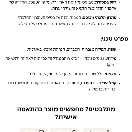
דיוק במסורת:
מבוסס על נוסח האר"י ז"ל, על פי הטקסט המדויק של
אדמו"ר הזקן (בעל התניא והשולחן ערוך).
פתרון הלכתי מבוסס:
המבנה נבנה על בסיס העיקרון ההלכתי
שעדיפה תפילה קצרה בכוונה מאשר ויתור מוחלט על תפילה.
מפרט טכני:
שפה:
תפילה בעברית; הסברים, הנחיות ומבוא באנגלית.
מידות:
22 ס"מ גובה | 14 ס"מ רוחב (גודל קלאסי ונוח לאחיזה ולנשיאה
בתיק).
תכנים:
כולל שחרית, מנחה ומוסף לימי חול, שבת ויו"ט.
קהל יעד:
נשים ונערות, סטודנטיות, ואמהות עסוקות המחפשות סדר
ובהירות בתפילה.
מתלבטים? מחפשים מוצר בהתאמה
אישית?