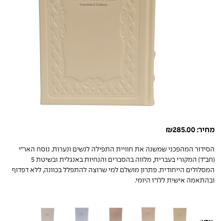
מחיר:
285.00
₪
הסידור המהפכני שמשנה את חוויית התפילה לנשים ונערות. נוסח האר"י
(חב"ד) המקורי בעברית, מלווה בהסברים והנחיות באנגלית ובשיטת 5
המסלולים הייחודית. פתרון מושלם למי שרוצה להתפלל בכוונה, ללא דפדוף
ובהתאמה אישית ללו"ז היומי.