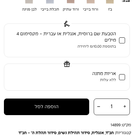
צבע:
ב'ז
ורוד בייבי
ורוד עתיק
תכלת בייבי
לבן פנינה
הטבעת שם ברוסית, אנגלית או עברית - מקסימום 4
מילים
בתוספת
10.00
₪
ליחידה
אריזת מתנה
ללא עלות
כמות של סידור תהילת נשים המבואר – מהדורת המסלולים (עברית-אנגלית)
-
+
הוספה לסל
מק"ט:
14899
קטגוריות:
חב"ד
,
אנגלית
,
סידור תהילת נשים
,
סידור תהלת ה' - חב"ד