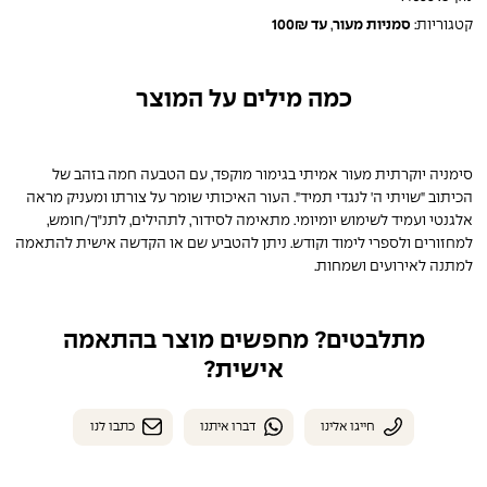
קטגוריות:
סמניות מעור
,
עד 100₪
כמה מילים על המוצר
סימניה יוקרתית מעור אמיתי בגימור מוקפד, עם הטבעה חמה בזהב של
הכיתוב "שויתי ה' לנגדי תמיד". העור האיכותי שומר על צורתו ומעניק מראה
אלגנטי ועמיד לשימוש יומיומי. מתאימה לסידור, לתהילים, לתנ״ך/חומש,
למחזורים ולספרי לימוד וקודש. ניתן להטביע שם או הקדשה אישית להתאמה
למתנה לאירועים ושמחות.
מתלבטים? מחפשים מוצר בהתאמה
אישית?
חייגו אלינו
דברו איתנו
כתבו לנו