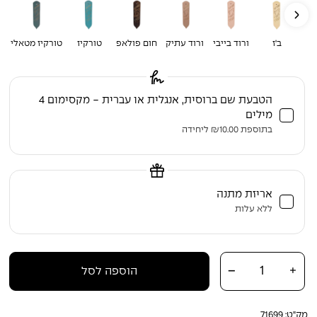
ב'ז
ורוד בייבי
ורוד עתיק
חום פולאפ
טורקיז
טורקיז מטאלי
י
הטבעת שם ברוסית, אנגלית או עברית - מקסימום 4
מילים
בתוספת
10.00
₪
ליחידה
אריזת מתנה
ללא עלות
כמות של סימניה מעור אמיתי – דגם "שויתי ה' לנגדי תמיד" עם הטבעת זהב
-
+
הוספה לסל
מק"ט:
71699