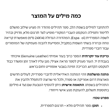
כמה מילים על המוצר
להתחבר למילים בשפת הלב. ספר תהילים מהודר זה מציע שילוב מושלם
ללימוד ותפילה: הטקסט העברי המקורי מופיע לצד תרגום מלא, מדויק ובהיר
לשפה הספרדית (Español). המהדורה הגדולה (24X14 ס"מ) מאפשרת קריאה
נוחה וברורה בשתי השפות במקביל, ומסייעת להבנה מעמיקה של המזמורים
עבור דוברי ספרדית.
כריכת עור יוקרתית
הספר כרוך בעור אמיתי (Genuine Leather) איכותי
בעבודת יד. העור מעניק לספר מראה אצילי, מגן עליו לאורך זמן ומשדר כבוד
לטקסט הקדוש. הכריכה זמינה בצבעי אופווייט וחום בראש.
מתנה מושלמת
זוהי המתנה האידיאלית לדוברי ספרדית, לעולים חדשים
מארצות דרום אמריקה או ספרד, ולכל מי שרוצה להתפלל ולהבין את
התהילים בשפתו.
התאמה אישית:
ניתן להוסיף הטבעת שם (עד 4 מילים)
בתוספת תשלום, להענקת מגע אישי וייחודי.
מפרט טכני:
תוכן:
ספר תהילים מלא + תרגום לספרדית.