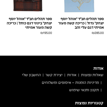
ספר תהלים חב״ד "אוהל יוסף
ספר תהלים חב״ד "אוהל יוסף
יצחק" גדול | כריכה קשה מעור
יצחק" בינוני דגם כותל | כריכה
אמיתי דגם עלי זהב
קשה מעור אמיתי
₪
195.00
₪
285.00
ורוד
ורוד
תכלת
ורוד
לבן
אפור
ב'ז
בורדו
בורדו
ברונזה
ורוד
ורוד
חום
בייבי
עתיק
בייבי
פוקסיה
פנינה
פולאפ
בראש
פולאפ
בייבי
עתיק
בראש
טורקיז
טורקיז
ירוק
כחול
כחול
כסף
לבן
קאמל
מטאלי
פולאפ
פולאפ
פנינה
מטאלי
פולאפ
רוז
שחור
תכלת
ורוד
גולד
בייבי
פוקסיה
אודות
שאלות נפוצות
אודות
יצירת קשר
החשבון שלי
מדיניות הזמנות – איסופים ומשלוחים
תקנון ותנאי שימוש
קטגוריות נפוצות