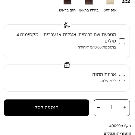
צבע:
אופווייט
בורדו בראש
חום בראש
הטבעת שם ברוסית, אנגלית או עברית - מקסימום 4
מילים
בתוספת
10.00
₪
ליחידה
אריזת מתנה
ללא עלות
כמות של ספר תהילים עם תרגום לספרדית – גדול (24X14 ס"מ) – כריכת עור
-
+
הוספה לסל
אמיתי
מק"ט:
40099
קטגוריה:
תהלים