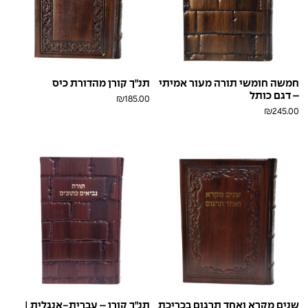
חמשה חומשי תורה מעור אמיתי
תנ"ך קורן מהדורת כיס
– דגם כותל
₪
185.00
₪
245.00
חום
אופווייט
בורדו
ברונזה
ורוד
חום
כחול
לבן
קאמל
בראש
בראש
עתיק
בראש
פולאפ
פולאפ
שנים מקרא ואחד תרגום בכריכת
תנ"ך קורן – עברית-אנגלית |