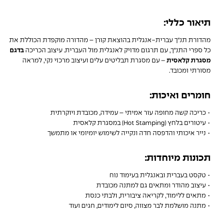
תיאור כללי:
מהדורת תנ"ך עברית-אנגלית בהוצאת קורן – מהדורה מוקפדת הכוללת את
כל ספרי התנ"ך, עם תרגום מדויק לאנגלית מול העברית. עיצוב הכריכה
בדגם
מסגרת קלאסית
– עם מסגרת תבליטים עלים ועיצוב מרכזי נקי, למראה
מסורתי ומכובד.
חומרים ואיכות:
• כריכה קשה מחופה עור אמיתי – עמידה, מכובדת ויוקרתית
• עיטורים בלחץ (Hot Stamping) במסגרת קלאסית
• נייר איכותי והדפסה חדה ונקייה לשימוש יומיומי או מתמשך
תכונות מיוחדות:
• טקסט בעברית ובאנגלית בעימוד נוח
• עיצוב מהודר ומתאים גם למתנה מכובדת
• מתאים ללימוד, לקריאה ציבורית, ולבתי כנסת
• מתנה מושלמת לבר מצווה, סיום לימודים, חגים ועוד