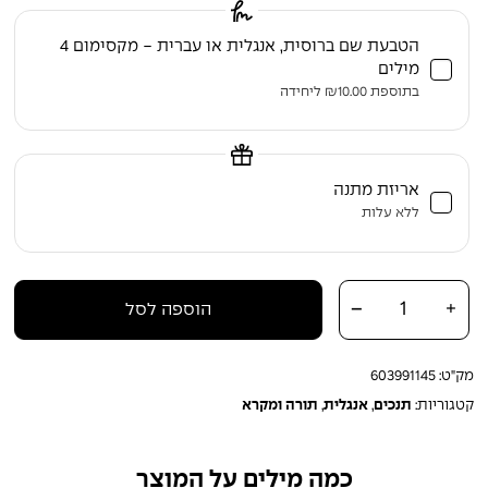
הטבעת שם ברוסית, אנגלית או עברית - מקסימום 4
מילים
בתוספת
10.00
₪
ליחידה
אריזת מתנה
ללא עלות
כמות של תנ"ך קורן – עברית-אנגלית | דגם מסגרת קלאסית | כריכה קשה
-
+
הוספה לסל
מעור אמיתי
מק"ט:
603991145
קטגוריות:
תנכים
,
אנגלית
,
תורה ומקרא
כמה מילים על המוצר